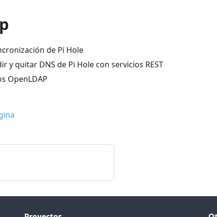
p
ncronización de Pi Hole
ir y quitar DNS de Pi Hole con servicios REST
los OpenLDAP
gina
Proyectos
Ot