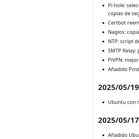
Pi-hole: sele
copias de se
Certbot reemp
Nagios: copi
NTP: script d
SMTP Relay: 
PiVPN: mejo
Añadido Pos
2025/05/19
Ubuntu con 
2025/05/17
Añadido Ubun