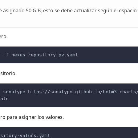
e asignado 50 GiB, esto se debe actualizar según el espac
ero.
y 
-f
 nexus-repository-pv.yaml
itorio.
d
 sonatype https://sonatype.github.io/helm3-charts
date
o para asignar los valores.
ository-values.yaml