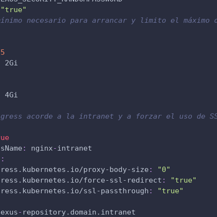
"true"
mínimo necesario para arrancar y limito el máximo 
:
.5
:
 2Gi
:
 4Gi
ngress acorde a la intranet y a forzar el uso de S
rue
ssName
:
 nginx
-
intranet
s
:
gress.kubernetes.io/proxy-body-size
:
"0"
gress.kubernetes.io/force-ssl-redirect
:
"true"
gress.kubernetes.io/ssl-passthrough
:
"true"
/
nexus
-
repository.domain.intranet