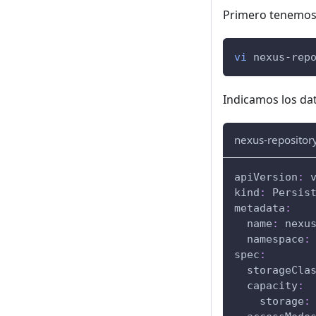
Primero tenemos 
vi
 nexus-rep
Indicamos los dat
nexus-repositor
apiVersion
:
 
kind
:
 Persis
metadata
:
name
:
 nexu
namespace
:
spec
:
storageCla
capacity
:
storage
: