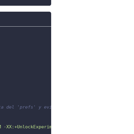
ta del 'prefs' y evitar el aviso continuado en los
M -XX:+UnlockExperimentalVMOptions -XX:+UseCGroupM