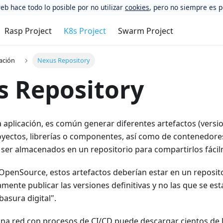
eb hace todo lo posible por no utilizar
cookies
, pero no siempre es p
Rasp Project
K8s Project
Swarm Project
ación
Nexus Repository
 Repository
a aplicación, es común generar diferentes artefactos (vers
oyectos, librerías o componentes, así como de contenedores
 ser almacenados en un repositorio para compartirlos fáci
OpenSource, estos artefactos deberían estar en un reposito
mente publicar las versiones definitivas y no las que se e
asura digital".
una red con procesos de CI/CD puede descargar cientos de l