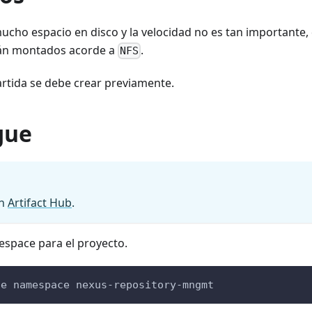
cho espacio en disco y la velocidad no es tan importante, 
án montados acorde a
.
NFS
rtida se debe crear previamente.
gue
en
Artifact Hub
.
space para el proyecto.
te namespace nexus-repository-mngmt