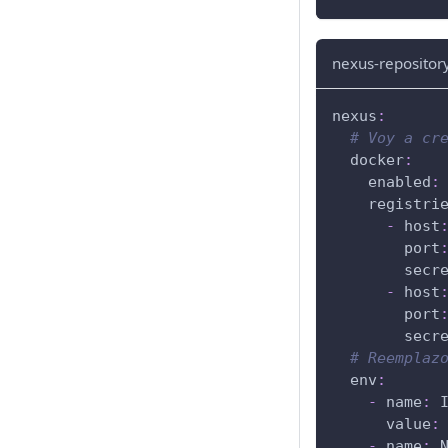
nexus-repositor
nexus
:
# Voy a cr
docker
:
enabled
:
registri
-
host
port
secr
-
host
port
secr
# Reemplaz
env
:
-
name
:
 
value
:
-
name
:
 