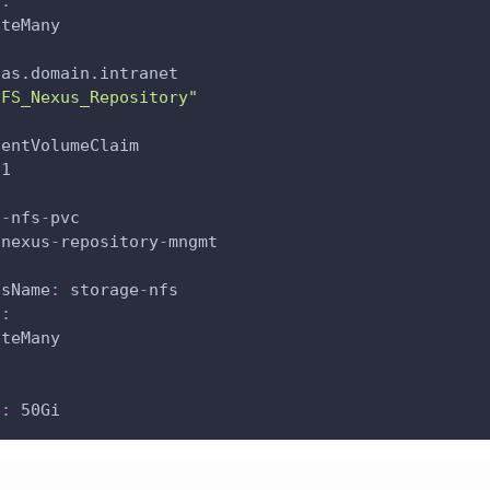
s
:
iteMany
nas.domain.intranet
NFS_Nexus_Repository"
tentVolumeClaim
v1
s
-
nfs
-
pvc
 nexus
-
repository
-
mngmt
ssName
:
 storage
-
nfs
s
:
iteMany
:
e
:
 50Gi