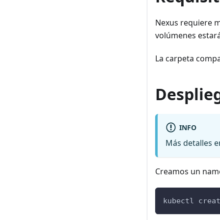
Nexus requiere mu
volúmenes estar
La carpeta compa
Desplie
INFO
Más detalles 
Creamos un name
kubectl crea