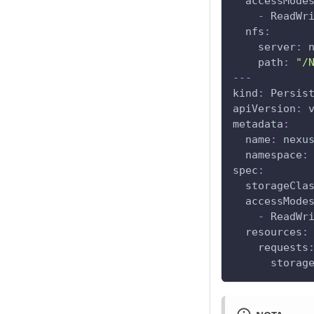
accessMode
-
 ReadWr
nfs
:
server
:
 
path
:
"/
---
kind
:
 Persis
apiVersion
:
 
metadata
:
name
:
 nexu
namespace
:
spec
:
storageCla
accessMode
-
 ReadWr
resources
:
requests
storag