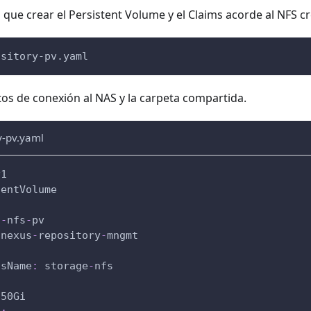
que crear el Persistent Volume y el Claims acorde al NFS c
ository-pv.yaml
os de conexión al NAS y la carpeta compartida.
y-pv.yaml
v1
tentVolume
s
-
nfs
-
pv
 nexus
-
repository
-
mngmt
ssName
:
 storage
-
nfs
 50Gi