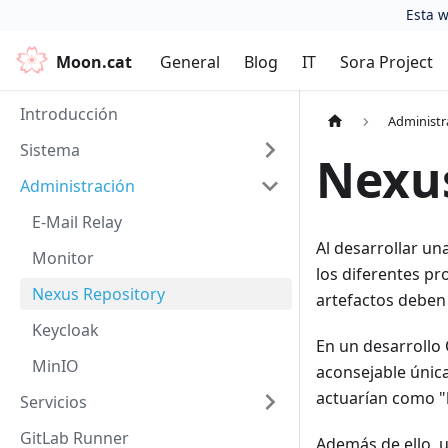
Esta w
Moon.cat
General
Blog
IT
Sora Project
Introducción
Administr
Sistema
Nexus
Administración
E-Mail Relay
Al desarrollar un
Monitor
los diferentes pr
Nexus Repository
artefactos deben
Keycloak
En un desarrollo 
MinIO
aconsejable única
actuarían como "b
Servicios
GitLab Runner
Además de ello, 