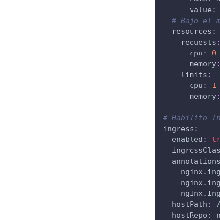
value
:
# Bajo el 
resources
:
requests
cpu
:
0
memory
limits
:
cpu
:
1
memory
# Habilito I
ingress
:
enabled
:
t
ingressCla
annotation
nginx.in
nginx.in
nginx.in
hostPath
:
 
hostRepo
:
 