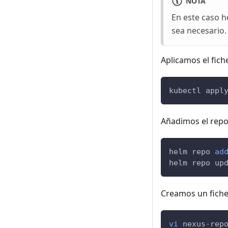
NOTA
En este caso h
sea necesario.
Aplicamos el fich
kubectl appl
Añadimos el repos
helm repo 
ad
helm repo up
Creamos un ficher
vi
 nexus-rep