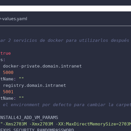
y-values.yaml
ear 2 servicios de docker para utilizarlos después
true
es
:
:
 docker
-
private.domain.intranet
:
5000
etName
:
""
:
 registry.domain.intranet
:
5001
etName
:
""
o el environment por defecto para cambiar la carpe
INSTALL4J_ADD_VM_PARAMS
"-Xms2703M -Xmx2703M -XX:MaxDirectMemorySize=2703
NEXUS_SECURITY_RANDOMPASSWORD