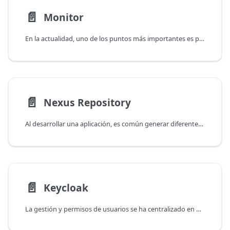
📄️
Monitor
En la actualidad, uno de los puntos más importantes es poder monitorizar y entender el funcionamiento de todo el sistema. Tenemos muchas opciones para ello, aunque la combinación Prometheus+Grafana es la más común.
📄️
Nexus Repository
Al desarrollar una aplicación, es común generar diferentes artefactos (versiones compiladas) de los diferentes proyectos, librerías o componentes, así como de contenedores finales. Estos artefactos deben ser almacenados en un repositorio para compartirlos fácilmente.
📄️
Keycloak
La gestión y permisos de usuarios se ha centralizado en un LDAP, a partir de usuarios y grupos, durante muchos años. Por supuesto, eso también cambió.