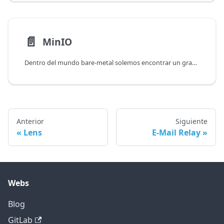
📄️
MinIO
Dentro del mundo bare-metal solemos encontrar un gran problema: muchas aplicaciones son capaces de conectar a un almacén de objetos para gestionar sus archivos, pero la lista de compatibilidad suele quedarse en el AWS S3 y con suerte los similares del resto de clouds.
Anterior
Siguiente
Lens
E-Mail Relay
Webs
Blog
GitLab