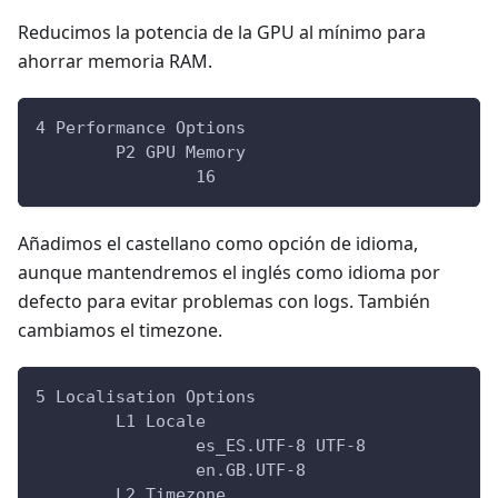
Reducimos la potencia de la GPU al mínimo para
ahorrar memoria RAM.
4 Performance Options
	P2 GPU Memory
		16
Añadimos el castellano como opción de idioma,
aunque mantendremos el inglés como idioma por
defecto para evitar problemas con logs. También
cambiamos el timezone.
5 Localisation Options
	L1 Locale
		es_ES.UTF-8 UTF-8
		en.GB.UTF-8
	L2 Timezone