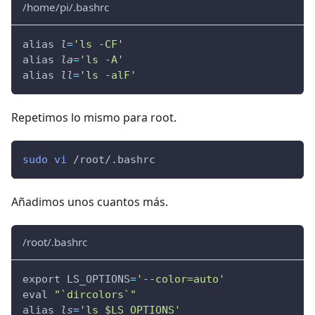
/home/pi/.bashrc
alias 
l
=
'ls -CF'
alias 
la
=
'ls -A'
alias 
ll
=
'ls -alF'
Repetimos lo mismo para root.
sudo
vi
 /root/.bashrc
Añadimos unos cuantos más.
/root/.bashrc
export LS_OPTIONS
=
'--color=auto'
eval 
"`dircolors`"
alias 
ls
=
'ls $LS_OPTIONS'