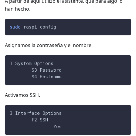
A partir de aquí utilizo el asistente, que para algo lo
han hecho.
sudo
 raspi-config
Asignamos la contraseña y el nombre.
1 System Options
	S3 Password
	S4 Hostname
Activamos SSH.
3 Interface Options
	F2 SSH
		Yes