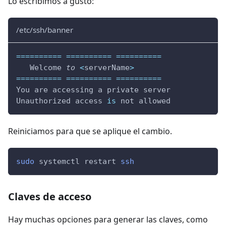
Lo escribimos a gusto:
/etc/ssh/banner
==
==
==
==
==
==
==
==
==
==
==
==
==
==
==
   Welcome 
to
<
serverName
>
==
==
==
==
==
==
==
==
==
==
==
==
==
==
==
You are accessing a private server
Unauthorized access 
is
 not allowed
Reiniciamos para que se aplique el cambio.
sudo
 systemctl restart 
ssh
Claves de acceso
Hay muchas opciones para generar las claves, como