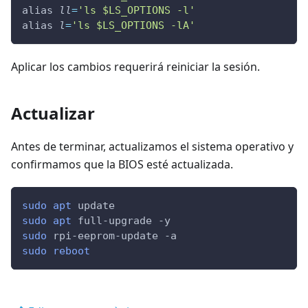
alias 
ll
=
'ls $LS_OPTIONS -l'
alias 
l
=
'ls $LS_OPTIONS -lA'
Aplicar los cambios requerirá reiniciar la sesión.
Actualizar
Antes de terminar, actualizamos el sistema operativo y
confirmamos que la BIOS esté actualizada.
sudo
apt
 update
sudo
apt
 full-upgrade 
-y
sudo
 rpi-eeprom-update 
-a
sudo
reboot