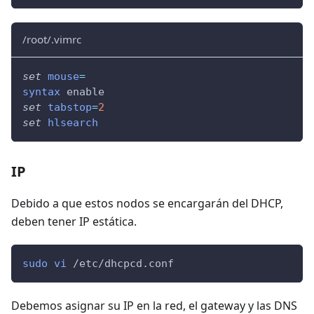
/root/.vimrc
set
mouse
=
syntax
 enable
set
tabstop
=
2
set
hlsearch
IP
Debido a que estos nodos se encargarán del DHCP,
deben tener IP estática.
sudo
vi
 /etc/dhcpcd.conf
Debemos asignar su IP en la red, el gateway y las DNS