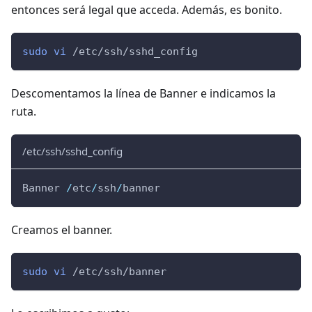
entonces será legal que acceda. Además, es bonito.
sudo
vi
 /etc/ssh/sshd_config
Descomentamos la línea de Banner e indicamos la
ruta.
/etc/ssh/sshd_config
Banner 
/
etc
/
ssh
/
banner
Creamos el banner.
sudo
vi
 /etc/ssh/banner