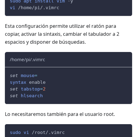
sudo
apt
install
vim
-y
vi
 /home/pi/.vimrc
Esta configuración permite utilizar el ratón para
copiar, activar la sintaxis, cambiar el tabulador a 2
espacios y disponer de búsquedas.
/home/pi/.vimrc
set
mouse
=
syntax
 enable
set
tabstop
=
2
set
hlsearch
Lo necesitaremos también para el usuario root.
sudo
vi
 /root/.vimrc