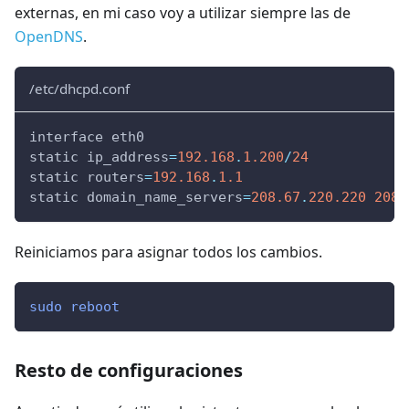
externas, en mi caso voy a utilizar siempre las de
OpenDNS
.
/etc/dhcpd.conf
interface eth0
static ip_address
=
192.168
.
1.200
/
24
static routers
=
192.168
.
1.1
static domain_name_servers
=
208.67
.
220.220
208.
Reiniciamos para asignar todos los cambios.
sudo
reboot
Resto de configuraciones