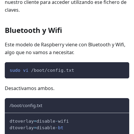
nuestro cliente para acceder utilizando ese fichero de
claves.
Bluetooth y Wifi
Este modelo de Raspberry viene con Bluetooth y Wifi,
algo que no vamos a necesitar.
sudo
vi
 /boot/config.txt
Desactivamos ambos.
/boot/config.txt
dtoverlay
=
disable
-
wifi
dtoverlay
=
disable
-
bt