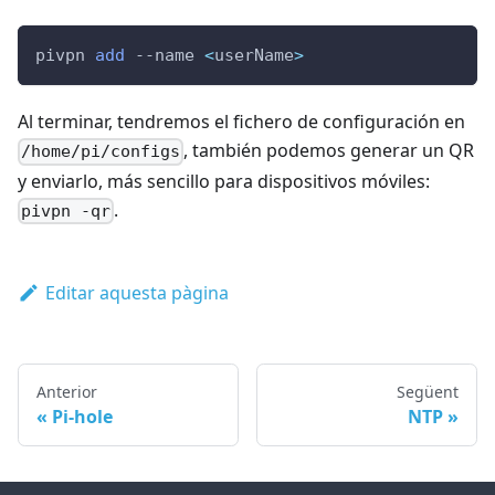
pivpn 
add
--name
<
userName
>
Al terminar, tendremos el fichero de configuración en
, también podemos generar un QR
/home/pi/configs
y enviarlo, más sencillo para dispositivos móviles:
.
pivpn -qr
Editar aquesta pàgina
Anterior
Següent
Pi-hole
NTP