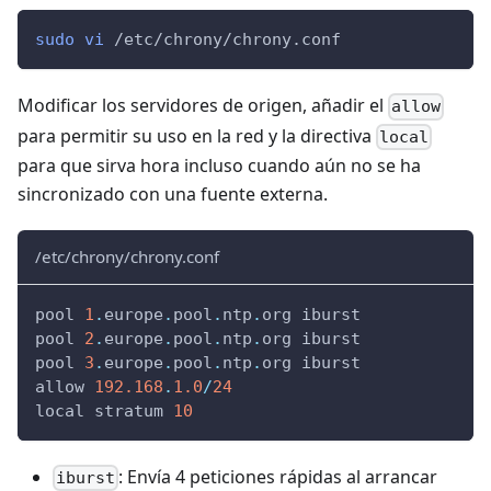
sudo
vi
 /etc/chrony/chrony.conf
Modificar los servidores de origen, añadir el
allow
para permitir su uso en la red y la directiva
local
para que sirva hora incluso cuando aún no se ha
sincronizado con una fuente externa.
/etc/chrony/chrony.conf
pool 
1
.
europe
.
pool
.
ntp
.
org iburst
pool 
2
.
europe
.
pool
.
ntp
.
org iburst
pool 
3
.
europe
.
pool
.
ntp
.
org iburst
allow 
192.168
.
1.0
/
24
local stratum 
10
: Envía 4 peticiones rápidas al arrancar
iburst