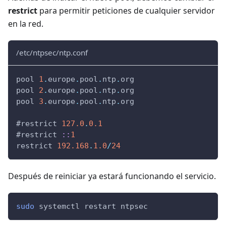
restrict
para permitir peticiones de cualquier servidor
en la red.
/etc/ntpsec/ntp.conf
pool 
1
.
europe
.
pool
.
ntp
.
org
pool 
2
.
europe
.
pool
.
ntp
.
org
pool 
3
.
europe
.
pool
.
ntp
.
org
#restrict 
127.0
.
0.1
#restrict 
:
:
1
restrict 
192.168
.
1.0
/
24
Después de reiniciar ya estará funcionando el servicio.
sudo
 systemctl restart ntpsec