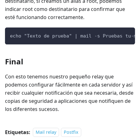
destinatario, si creamos un alias a root, podemos
indicar root como destinatario para confirmar que
esté funcionando correctamente.
echo "Texto de prueba" | mail -s Pruebas 
tu-ma
Final
Con esto tenemos nuestro pequeño relay que
podemos configurar fácilmente en cada servidor y así
recibir cualquier notificación que sea necesaria, desde
copias de seguridad a aplicaciones que notifiquen de
los diferentes sucesos.
Etiquetas:
Mail relay
Postfix