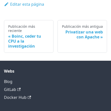
Editar esta página
Publicación más
Publicación más antigua
reciente
Privatizar una web
Boinc, ceder tu
con Apache
CPU a la
investigación
Webs
Blog
GitLab
Docker Hub