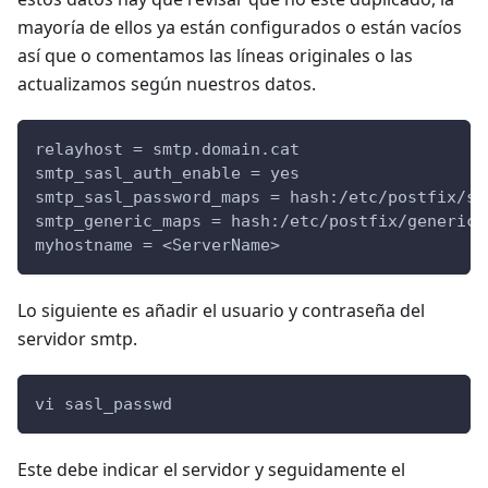
mayoría de ellos ya están configurados o están vacíos
así que o comentamos las líneas originales o las
actualizamos según nuestros datos.
relayhost = smtp.domain.cat
smtp_sasl_auth_enable = yes
smtp_sasl_password_maps = hash:/etc/postfix/sa
smtp_generic_maps = hash:/etc/postfix/generic
myhostname = <ServerName>
Lo siguiente es añadir el usuario y contraseña del
servidor smtp.
vi sasl_passwd
Este debe indicar el servidor y seguidamente el