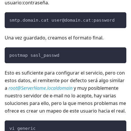
usuario
:contrase
ña.
smtp.domain.cat 
user@domain.cat
:password
Una vez guardado, creamos el formato final.
postmap sasl_passwd
Esto es suficiente para configurar el servicio, pero con
estos datos, el remitente por defecto será algo similar
a
root@ServerName.localdomain
y muy posiblemente
nuestro servidor de e-mail no lo acepte, hay varias
soluciones para ello, pero la que menos problemas me
ofrece es crear un mapeo de este usuario hacia el real.
vi generic